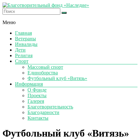
Skip
to
content
Благотворительный
Меню
фонд
«Наследие»
Главная
Ветераны
Официальный
Инвалиды
сайт
Дети
Религия
Спорт
Массовый спорт
Единоборства
Футбольный клуб «Витязь»
Информация
О Фонде
Проекты
Галерея
Благотворительность
Благодарности
Контакты
Футбольный клуб «Витязь»