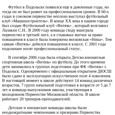
Футбол в Подольске появился еще в довоенные годы, но
тогда он не был развит на профессиональном уровне. В 60-х
годах в союзном первенстве неплохо выступал футбольный
клуб «Машиностроитель». В конце ХХ века в нашем городе
был создан Футбольный клуб «Витязь» , который возглавил
Лалакин С.Н.. В 2000 году команда сходу выиграла
первенство в третьей лиге, а в стыковых матчах за право
повышения в классе была повержена московская «Ника». Тем
самым «Витязь» добился повышения в классе. С 2001 года
подольчане носят профессиональный статус.
В сентябре 2006 года была открыта Детско-юношеская
спортивная школа «Витязь» по футболу. До этого времени
дети занимались в группах подготовки при ФК «Витязь» г.
Подольск. Одновременно с официальным открытием ДЮСШ
было сдано в эксплуатацию искусственное поле 4 поколения.
В настоящий момент в школе действуют 14 команд различных
возрастов, 7 групп начальной подготовки в возрасте от 5 до 7
лет и команда выпускников школы, участвующая в
молодежном Первенстве Московской области. В школе
работают 20 тренеров-преподавателей.
Детские и юношеские команды школы были
неоднократными чемпионами и призерами Первенства